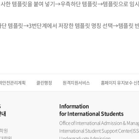
에서 복사한 템플릿을 붙여 넣기→우측하단 템플릿→템플릿으로 
측하단 템플릿→3번단계에서 저장한 템플릿 명칭 선택→템플릿 
학안전관리계획
클린행정
원격지원서비스
홈페이지 유지보수 신
S
Information
안내
for International Students
Office of International Admission & Ma
학원
International Student Support Center(ISS
대학원
Undergraduate Admission