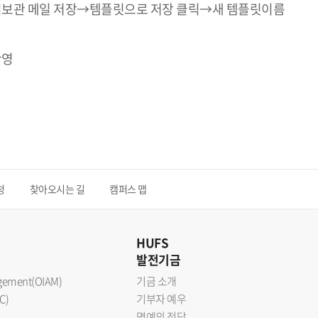
임시보관 메일 저장→템플릿으로 저장 클릭→새 템플릿이름
반영
청
찾아오시는 길
캠퍼스 맵
HUFS
발전기금
nagement(OIAM)
기금 소개
C)
기부자 예우
명예의 전당