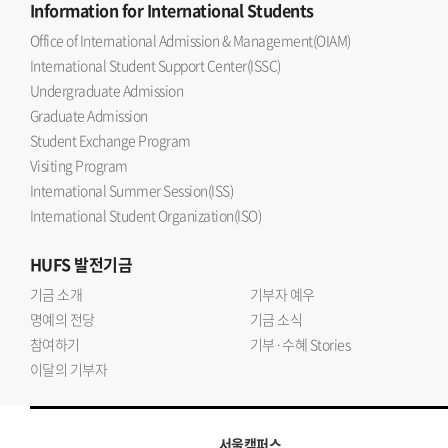
Information
for International Students
Office of International Admission & Management(OIAM)
International Student Support Center(ISSC)
Undergraduate Admission
Graduate Admission
Student Exchange Program
Visiting Program
International Summer Session(ISS)
International Student Organization(ISO)
HUFS
발전기금
기금 소개
기부자 예우
명예의 전당
기금 소식
참여하기
기부·수혜 Stories
이달의 기부자
서울캠퍼스