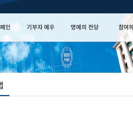
캠페인
기부자 예우
명예의 전당
참여
금
예우 프로그램
HUFS Honor
참여방법
세제 혜택
Diamond Club
기부하기
학금
Platinum Club
잠재기부자 
졸업동문 정
맵
업데이트