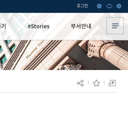
로그인
하기
#Stories
부서안내
기부·수혜스토리
업무안내
기금소식
오시는 길
추천
이달의 기부자
보
현재 페이지를 즐겨찾는 메뉴로
등록하시겠습니까?