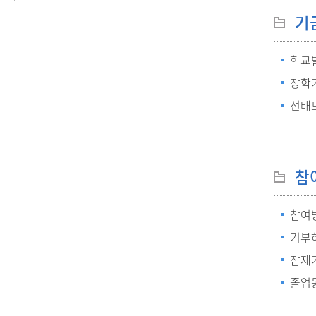
기
학교
장학
선배
참
참여
기부
잠재
졸업