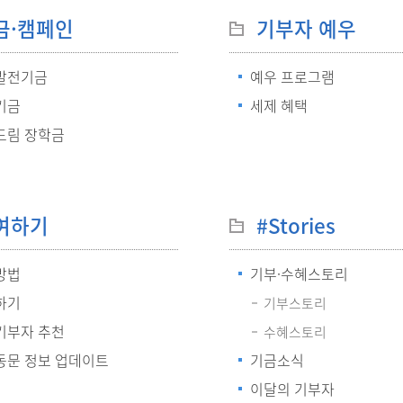
금·캠페인
기부자 예우
발전기금
예우 프로그램
기금
세제 혜택
드림 장학금
여하기
#Stories
방법
기부·수혜스토리
하기
기부스토리
기부자 추천
수혜스토리
동문 정보 업데이트
기금소식
이달의 기부자