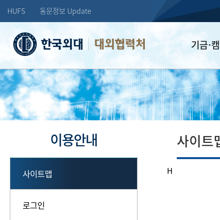
HUFS
동문정보 Update
대외협력처
기금·
학교발전기
장학기금
선배드림 장
이용안내
사이트
H
사이트맵
로그인