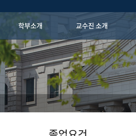
학부소개
교수진 소개
전공소개
교수진
졸업 후 진로
오시는 길
졸업요건