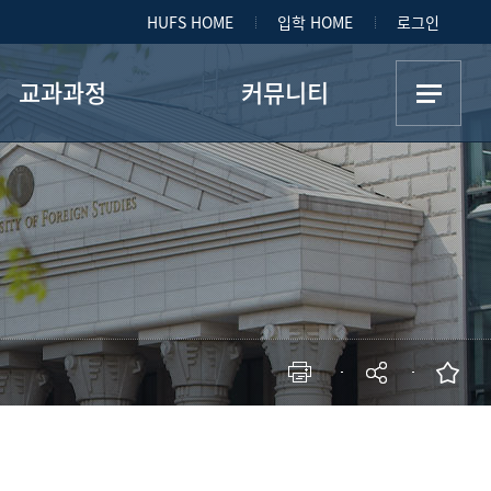
HUFS HOME
입학 HOME
로그인
교과과정
커뮤니티
교육과정
학사공지사항
졸업요건
장학공지
장학제도
교육 및 홍보
FAQ
갤러리
현재 페이지를 즐겨찾는 메뉴로