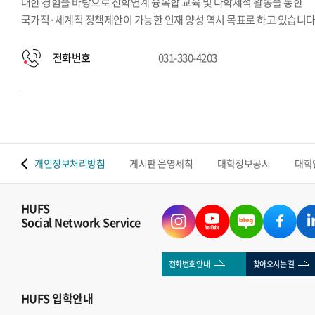
대한 경험을 바탕으로 산학연계 융복합 교육 및 다학제적 활동을 통한
국가적·세계적 정책제안이 가능한 인재 양성 역시 목표로 하고 있습니다
전화번호
031-330-4203
 맵
개인정보처리방침
게시판 운영세칙
대학정보공시
대학
HUFS
Social Network Service
전화번호 안내
찾아오시는 길
HUFS
입학안내