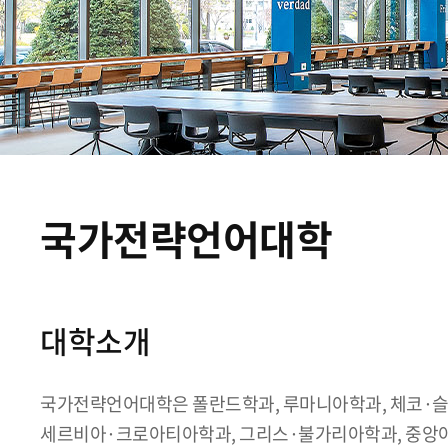
국가전략언어대학
대학소개
국가전략언어대학은 폴란드학과, 루마니아학과, 체코·슬
세르비아·크로아티아학과, 그리스·불가리아학과, 중앙