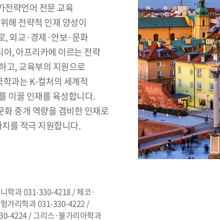
가전략언어 전문 교육
 위해 전략적 인재 양성이
로, 외교·경제·안보·문화
시아, 아프리카에 이르는 전략
하고, 교육부의 지원으로
학과는 K-컬처의 세계적
를 이끌 인재를 육성합니다.
문화 중개 역량을 겸비한 인재로
가치를 적극 지원합니다.
니학과 031-330-4218 / 체코·
헝가리학과 031-330-4222 /
0-4224 / 그리스·불가리아학과