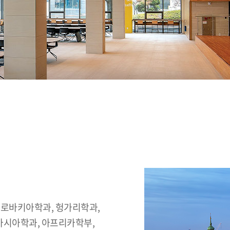
로바키아학과, 헝가리학과,
아시아학과, 아프리카학부,