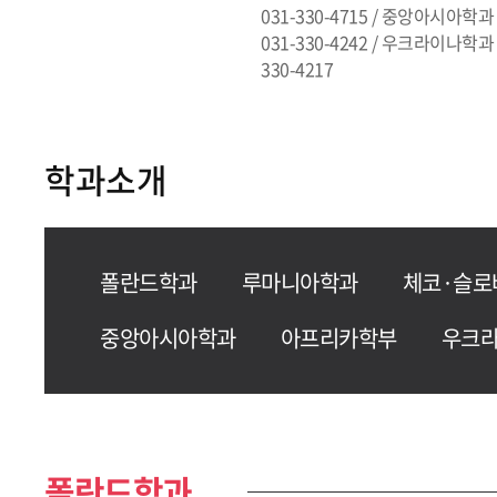
031-330-4715 / 중앙아시아학과
031-330-4242 / 우크라이나학과 0
330-4217
학과소개
폴란드학과
루마니아학과
체코·슬로
중앙아시아학과
아프리카학부
우크
폴란드학과