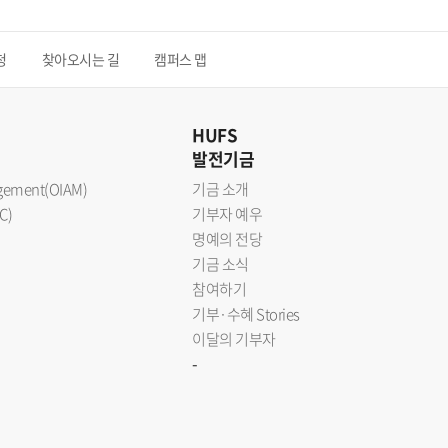
청
찾아오시는 길
캠퍼스 맵
HUFS
발전기금
nagement(OIAM)
기금 소개
C)
기부자 예우
명예의 전당
기금 소식
참여하기
기부·수혜 Stories
이달의 기부자
-