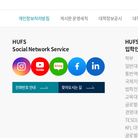
개인정보처리방침
게시판 운영세칙
대학정보공시
대
HUFS
HUF
Social Network Service
입학
학부
일반대
통번역
국제지
전화번호 안내
찾아오시는 길
법학전
교육대
글로벌
경영대
TESO
KFL 
글로벌