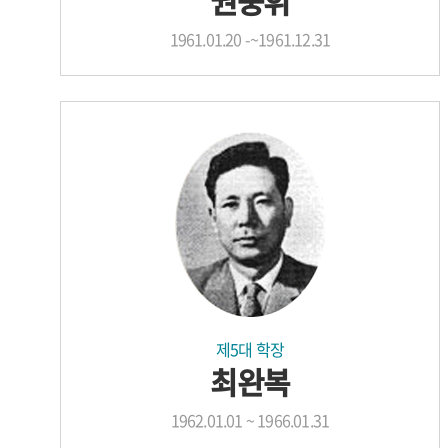
권중휘
1961.01.20 -~1961.12.31
제5대 학장
최완복
1962.01.01 ~ 1966.01.31