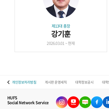
제13대 총장
강기훈
2026.03.01 ~ 현재
 맵
개인정보처리방침
게시판 운영세칙
대학정보공시
대학
HUFS
Social Network Service