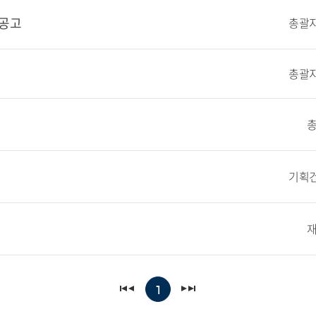
 공고
총괄지
총괄지
기획건
1