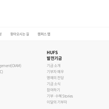
청
찾아오시는 길
캠퍼스 맵
HUFS
발전기금
nagement(OIAM)
기금 소개
C)
기부자 예우
명예의 전당
기금 소식
참여하기
기부·수혜 Stories
이달의 기부자