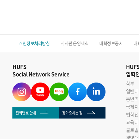
개인정보처리방침
게시판 운영세칙
대학정보공시
대
HUFS
HUF
Social Network Service
입학
학부
일반대
통번역
국제지
전화번호 안내
찾아오시는 길
법학전
교육대
글로벌
경영대