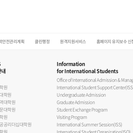
학안전관리계획
클린행정
원격지원서비스
홈페이지 유지보수 신
S
Information
안내
for International Students
Office of International Admission & Ma
학원
International Student Support Center(ISS
대학원
Undergraduate Admission
역대학원
Graduate Admission
문대학원
Student Exchange Program
학원
Visiting Program
공공리더십대학원
International Summer Session(ISS)
학원
International Student Organization(ISO)