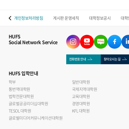
 맵
개인정보처리방침
게시판 운영세칙
대학정보공시
대학
HUFS
Social Network Service
전화번호 안내
찾아오시는 길
HUFS
입학안내
학부
일반대학원
통번역대학원
국제지역대학원
법학전문대학원
교육대학원
글로벌공공리더십대학원
경영대학원
TESOL 대학원
KFL 대학원
글로벌미디어커뮤니케이션대학원