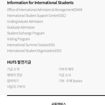
Information
for International Students
Office of International Admission & Management(OIAM)
International Student Support Center(ISSC)
Undergraduate Admission
Graduate Admission
Student Exchange Program
Visiting Program
International Summer Session(ISS)
International Student Organization(ISO)
HUFS
발전기금
기금 소개
기부자 예우
명예의 전당
기금 소식
참여하기
기부·수혜 Stories
이달의 기부자
서울캠퍼스