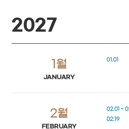
2027
01.01
1월
JANUARY
02.01 ~ 
2월
02.19
FEBRUARY