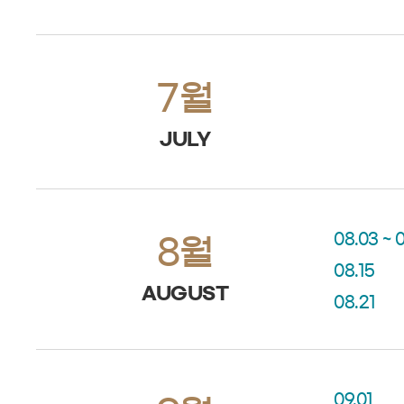
7월
JULY
08.03 ~ 
8월
08.15
AUGUST
08.21
09.01