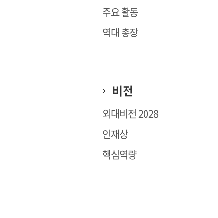
주요 활동
역대 총장
비전
외대비전 2028
인재상
핵심역량