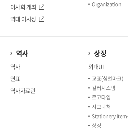
Organization
이사회 개최
역대 이사장
역사
상징
역사
외대UI
연표
교표(심벌마크)
컬러시스템
역사자료관
로고타입
시그니처
Stationery Item
상징