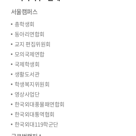
서울캠퍼스
총학생회
동아리연합회
교지 편집위원회
모의국제연합
국제학생회
생활도서관
학생복지위원회
영상사업단
한국외대풍물패연합회
한국외대통역협회
한국외대119학군단