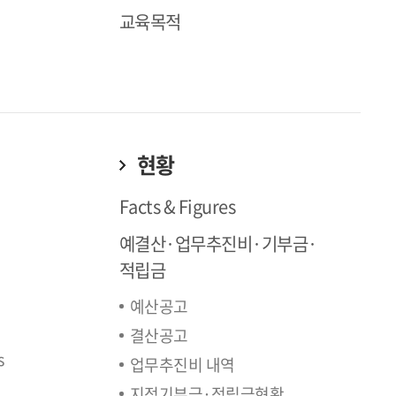
교육목적
현황
Facts & Figures
예결산·업무추진비·기부금·
적립금
예산공고
결산공고
s
업무추진비 내역
지정기부금·적립금현황