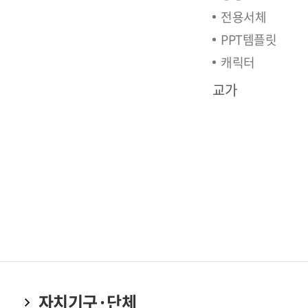
전용서체
PPT템플릿
캐릭터
교가
자치기구·단체