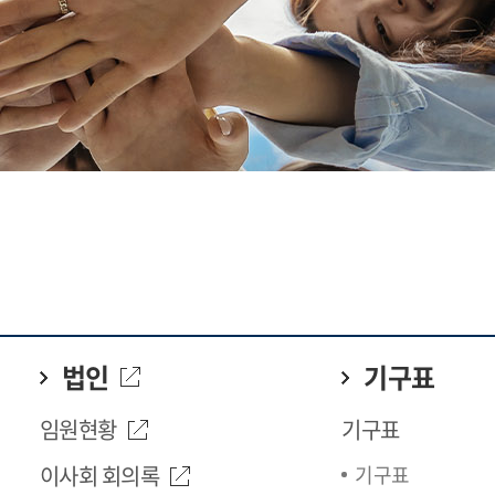
법인
기구표
임원현황
기구표
이사회 회의록
기구표